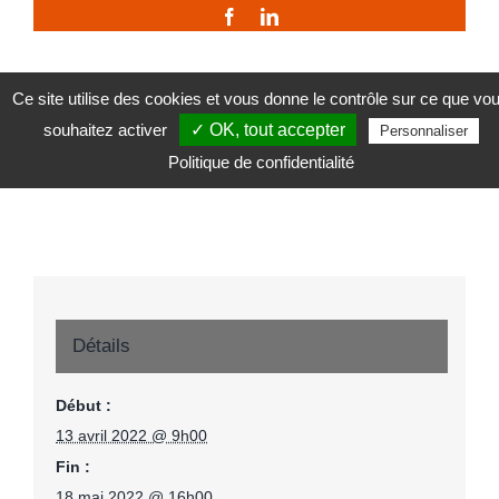
Facebook
LinkedIn
Ce site utilise des cookies et vous donne le contrôle sur ce que vo
Handicap et sexualité : entre désir et réalité (dans
Echapées
souhaitez activer
✓ OK, tout accepter
Personnaliser
nos locaux)
belles
Politique de confidentialité
Détails
Début :
13 avril 2022 @ 9h00
Fin :
18 mai 2022 @ 16h00