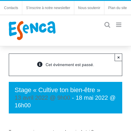
Passer
Contacts
S’inscrire à notre newsletter
Nous soutenir
Plan du site
au
contenu
×
Cet évènement est passé.
Stage « Cultive ton bien-être »
13 avril 2022 @ 9h00
-
18 mai 2022 @
16h00