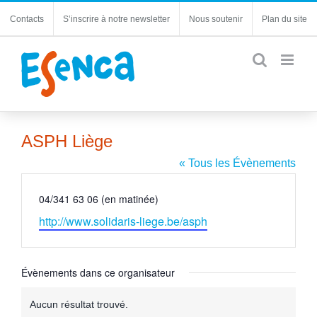
Passer
Contacts
S’inscrire à notre newsletter
Nous soutenir
Plan du site
au
contenu
ASPH Liège
« Tous les Évènements
Téléphone
04/341 63 06 (en matinée)
Site
http://www.solidaris-liege.be/asph
web
Évènements dans ce organisateur
Aucun résultat trouvé.
Notice