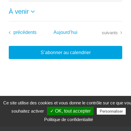
À venir
Sélectionnez
une
date.
Évènements
Évènements
précédents
Aujourd’hui
suivants
S’abonner au calendrier
Ce site utilise des cookies et vous donne le contrôle sur ce que vo
souhaitez activer
✓ OK, tout accepter
Personnaliser
Politique de confidentialité