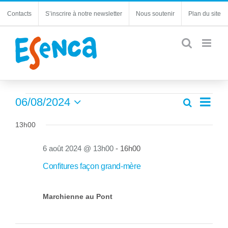
Passer
Contacts
S’inscrire à notre newsletter
Nous soutenir
Plan du site
au
contenu
Évènements
Navi
06/08/2024
Recherche
Recherc
Jour
de
Sélectionnez
for
et
une
13h00
vues
navigatio
6
date.
Évèn
de
6 août 2024 @ 13h00
-
16h00
août
vues
Confitures façon grand-mère
Évèneme
2024
Marchienne au Pont