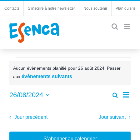
Passer
Contacts
S’inscrire à notre newsletter
Nous soutenir
Plan du site
au
contenu
Évènements
Aucun évènements planifié pour 26 août 2024. Passer
for
Notice
évènements suivants
aux
.
26
Navi
26/08/2024
Recherche
août
Recherc
Jour
de
Sélectionnez
et
2024
une
vues
navigatio
date.
Jour précédent
Jour suivant
Évèn
de
vues
Évèneme
S’abonner au calendrier