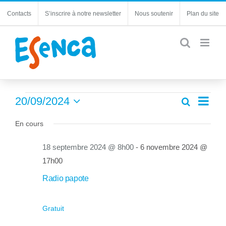
Passer
Contacts
S’inscrire à notre newsletter
Nous soutenir
Plan du site
au
contenu
Évènements
Navi
20/09/2024
Recherche
Recherc
Jour
de
Sélectionnez
for
et
une
En cours
vues
navigatio
20
date.
Évèn
de
18 septembre 2024 @ 8h00
-
6 novembre 2024 @
septembre
vues
17h00
Évèneme
2024
Radio papote
Gratuit