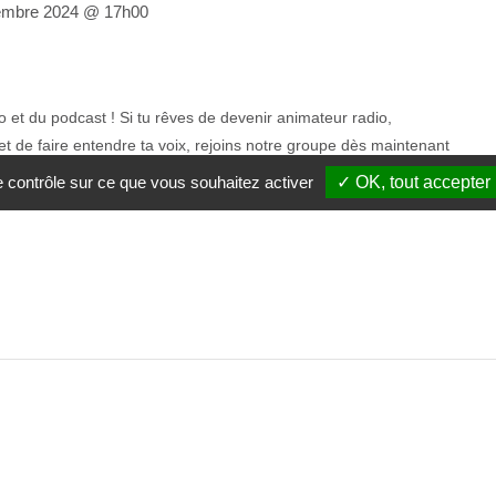
embre 2024 @ 17h00
o et du podcast ! Si tu rêves de devenir animateur radio,
t de faire entendre ta voix, rejoins notre groupe dès maintenant
 audio, une aventure passionnante pour exprimer tes idées
le contrôle sur ce que vous souhaitez activer
✓ OK, tout accepter
 ans avec et sans handicap Prix : gratuit Contact : Esenca :