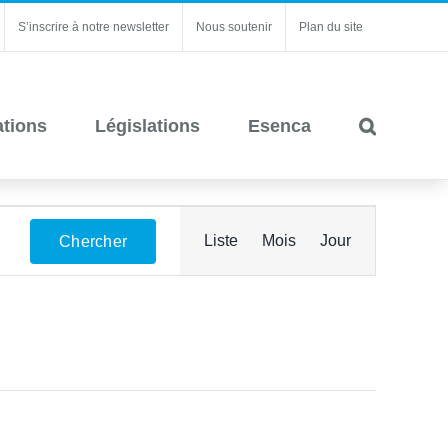
S’inscrire à notre newsletter
Nous soutenir
Plan du site
ations
Législations
Esenca
Navigation
Liste
Mois
Jour
Chercher
de
vues
Évènement