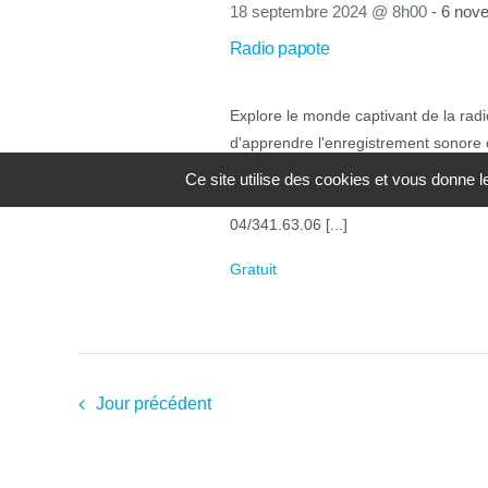
18 septembre 2024 @ 8h00
-
6 nov
Radio papote
Explore le monde captivant de la radi
d'apprendre l'enregistrement sonore e
! Nous créons ensemble des podcasts
Ce site utilise des cookies et vous donne 
avec créativité. Public cible : dès 18
04/341.63.06 [...]
Gratuit
Jour précédent