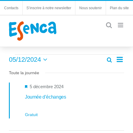
Passer
Contacts
S’inscrire à notre newsletter
Nous soutenir
Plan du site
au
contenu
Évènements
Navi
05/12/2024
Recherche
Recherc
Jour
de
Sélectionnez
for
et
une
Toute la journée
vues
navigatio
5
date.
Évèn
de
Mis
5 décembre 2024
décembre
vues
en
Journée d’échanges
Évèneme
2024
avant
Gratuit