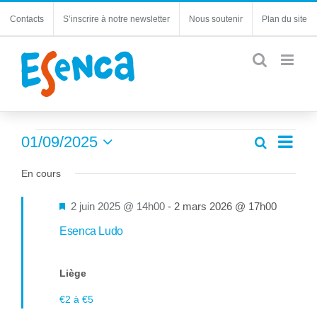
Passer
Contacts
S’inscrire à notre newsletter
Nous soutenir
Plan du site
au
contenu
Évènements
Navi
01/09/2025
Recherche
Recherc
Jour
de
Sélectionnez
for
et
une
En cours
vues
navigatio
1
date.
Évèn
de
Mis
2 juin 2025 @ 14h00
-
2 mars 2026 @ 17h00
septembre
vues
en
Esenca Ludo
Évèneme
2025
avant
Liège
€2 à €5