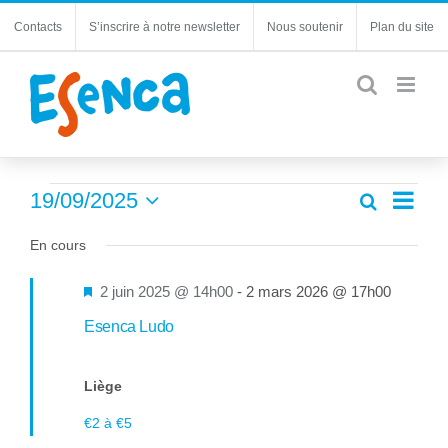
Passer
Contacts
S’inscrire à notre newsletter
Nous soutenir
Plan du site
au
contenu
Évènements
Navi
19/09/2025
Recherche
Recherc
Jour
de
Sélectionnez
for
et
une
En cours
vues
navigatio
19
date.
Évèn
de
Mis
2 juin 2025 @ 14h00
-
2 mars 2026 @ 17h00
septembre
vues
en
Esenca Ludo
Évèneme
2025
avant
Liège
€2 à €5