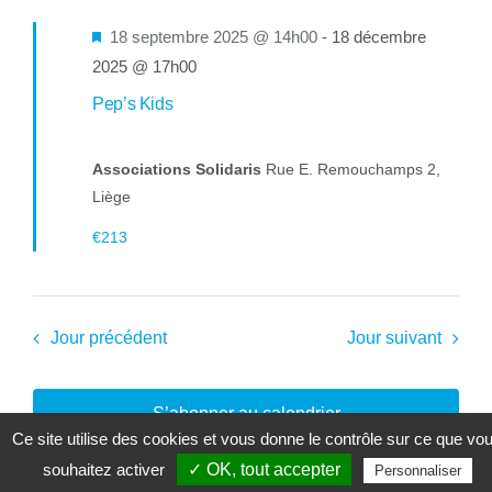
Mis
18 septembre 2025 @ 14h00
-
18 décembre
en
2025 @ 17h00
avant
Pep’s Kids
Associations Solidaris
Rue E. Remouchamps 2,
Liège
€213
Jour précédent
Jour suivant
S’abonner au calendrier
Ce site utilise des cookies et vous donne le contrôle sur ce que vo
souhaitez activer
✓ OK, tout accepter
Personnaliser