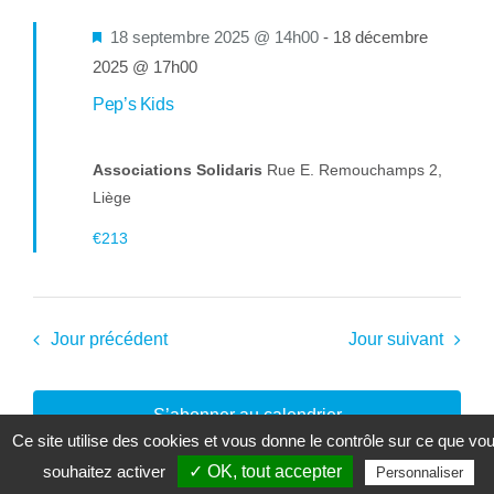
Mis
18 septembre 2025 @ 14h00
-
18 décembre
en
2025 @ 17h00
avant
Pep’s Kids
Associations Solidaris
Rue E. Remouchamps 2,
Liège
€213
Jour précédent
Jour suivant
S’abonner au calendrier
Ce site utilise des cookies et vous donne le contrôle sur ce que vo
souhaitez activer
✓ OK, tout accepter
Personnaliser