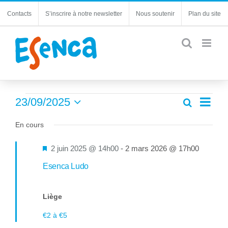
Passer
Contacts
S’inscrire à notre newsletter
Nous soutenir
Plan du site
au
contenu
Évènements
Navi
23/09/2025
Recherche
Recherc
Jour
de
Sélectionnez
for
et
une
En cours
vues
navigatio
23
date.
Évèn
de
Mis
2 juin 2025 @ 14h00
-
2 mars 2026 @ 17h00
septembre
vues
en
Esenca Ludo
Évèneme
2025
avant
Liège
€2 à €5