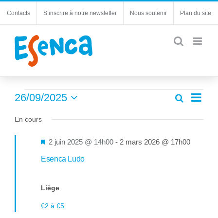
Passer
Contacts
S’inscrire à notre newsletter
Nous soutenir
Plan du site
au
contenu
Évènements
Navi
26/09/2025
Recherche
Recherc
Jour
de
Sélectionnez
for
et
une
En cours
vues
navigatio
26
date.
Évèn
de
Mis
2 juin 2025 @ 14h00
-
2 mars 2026 @ 17h00
septembre
vues
en
Esenca Ludo
Évèneme
2025
avant
Liège
€2 à €5