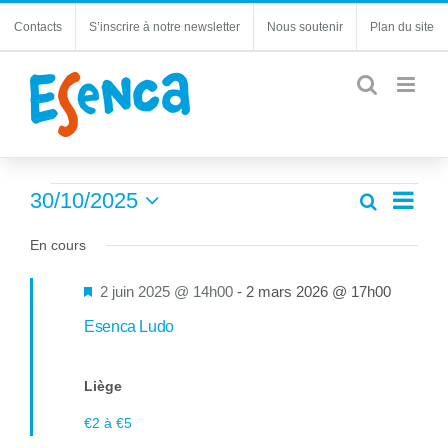
Passer
Contacts
S’inscrire à notre newsletter
Nous soutenir
Plan du site
au
contenu
Évènements
Navi
30/10/2025
Recherche
Recherc
Jour
de
Sélectionnez
for
et
une
En cours
vues
navigatio
30
date.
Évèn
de
Mis
2 juin 2025 @ 14h00
-
2 mars 2026 @ 17h00
octobre
vues
en
Esenca Ludo
Évèneme
2025
avant
Liège
€2 à €5