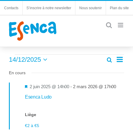
Passer
Contacts
S’inscrire à notre newsletter
Nous soutenir
Plan du site
au
contenu
Évènements
Navi
14/12/2025
Recherche
Recherc
Jour
de
Sélectionnez
for
et
une
En cours
vues
navigatio
14
date.
Évèn
de
Mis
2 juin 2025 @ 14h00
-
2 mars 2026 @ 17h00
décembre
vues
en
Esenca Ludo
Évèneme
2025
avant
Liège
€2 à €5