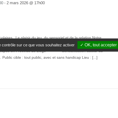
00
-
2 mars 2026 @ 17h00
laires Le plaisir du jeu, du sensoriel et de la relation Notre
n de jeux : aux particuliers ou aux institutions. -
le contrôle sur ce que vous souhaitez activer
✓ OK, tout accepter
groupes en Province de Liège - Sensibilisation autour du
Public cible : tout public, avec et sans handicap Lieu : [...]