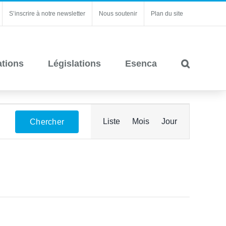
S’inscrire à notre newsletter
Nous soutenir
Plan du site
ations
Législations
Esenca
Navigation
Liste
Mois
Jour
Chercher
de
vues
Évènement