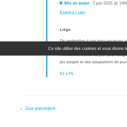
Mis en avant
2 juin 2025 @ 14h
Esenca Ludo
Liège
De septembre à juin hors vacances sco
ludothèque propose des - Locatio
Ce site utilise des cookies et vous donne 
Animations autour du jeu pour les 
jeu adapté et des adaptations de jeux. 
€2 à €5
Jour précédent