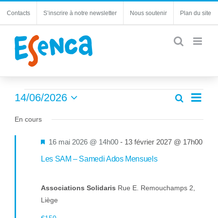
Passer
Contacts
S’inscrire à notre newsletter
Nous soutenir
Plan du site
au
contenu
Évènements
Navi
14/06/2026
Recherche
Recherc
Jour
de
Sélectionnez
for
et
une
En cours
vues
navigatio
14
date.
Évèn
de
Mis
16 mai 2026 @ 14h00
-
13 février 2027 @ 17h00
juin
vues
en
Les SAM – Samedi Ados Mensuels
Évèneme
2026
avant
Associations Solidaris
Rue E. Remouchamps 2,
Liège
€150