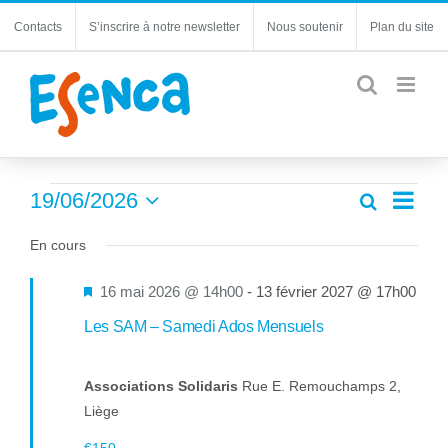
Passer
Contacts
S’inscrire à notre newsletter
Nous soutenir
Plan du site
au
contenu
Évènements
Navi
19/06/2026
Recherche
Recherc
Jour
de
Sélectionnez
for
et
une
En cours
vues
navigatio
19
date.
Évèn
de
Mis
16 mai 2026 @ 14h00
-
13 février 2027 @ 17h00
juin
vues
en
Les SAM – Samedi Ados Mensuels
Évèneme
2026
avant
Associations Solidaris
Rue E. Remouchamps 2,
Liège
€150