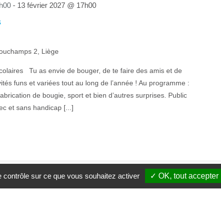
h00
-
13 février 2027 @ 17h00
s
ouchamps 2, Liège
olaires Tu as envie de bouger, de te faire des amis et de
vités funs et variées tout au long de l’année ! Au programme :
fabrication de bougie, sport et bien d’autres surprises. Public
c et sans handicap [...]
le contrôle sur ce que vous souhaitez activer
✓ OK, tout accepter