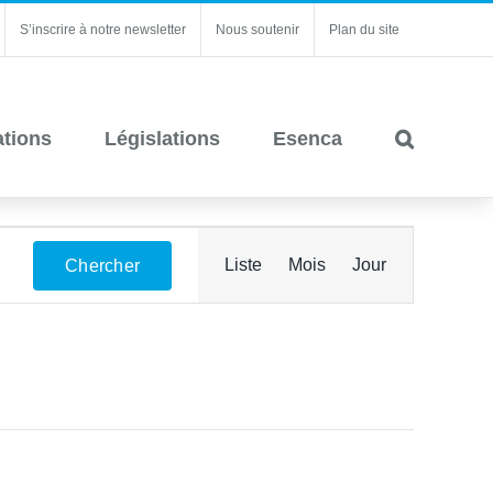
S’inscrire à notre newsletter
Nous soutenir
Plan du site
ations
Législations
Esenca
Navigation
Liste
Mois
Jour
Chercher
de
vues
Évènement