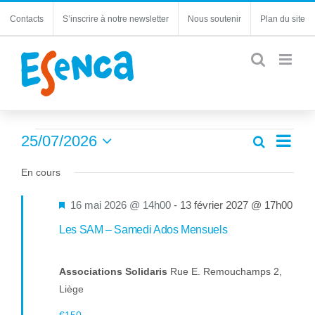
Passer
Contacts
S’inscrire à notre newsletter
Nous soutenir
Plan du site
au
contenu
Évènements
Navi
25/07/2026
Recherche
Recherc
Jour
de
Sélectionnez
for
et
une
En cours
vues
navigatio
25
date.
Évèn
de
Mis
16 mai 2026 @ 14h00
-
13 février 2027 @ 17h00
juillet
vues
en
Les SAM – Samedi Ados Mensuels
Évèneme
2026
avant
Associations Solidaris
Rue E. Remouchamps 2,
Liège
€150