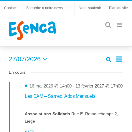
Passer
Contacts
S’inscrire à notre newsletter
Nous soutenir
Plan du site
au
contenu
Évènements
Navi
27/07/2026
Recherche
Recherc
Jour
de
Sélectionnez
for
et
une
En cours
vues
navigatio
27
date.
Évèn
de
Mis
16 mai 2026 @ 14h00
-
13 février 2027 @ 17h00
juillet
vues
en
Les SAM – Samedi Ados Mensuels
Évèneme
2026
avant
Associations Solidaris
Rue E. Remouchamps 2,
Liège
€150