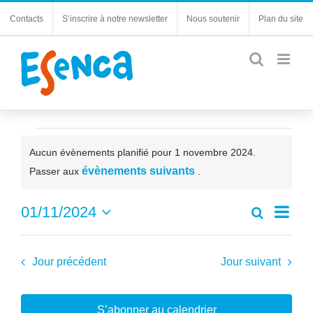
Passer
Contacts
S’inscrire à notre newsletter
Nous soutenir
Plan du site
au
contenu
Évènements
Aucun évènements planifié pour 1 novembre 2024.
for
Notice
évènements suivants
Passer aux
.
1
Navi
01/11/2024
Recherche
novembre
Recherc
Jour
de
Sélectionnez
et
2024
une
vues
navigatio
date.
Jour précédent
Jour suivant
Évèn
de
vues
Évèneme
S’abonner au calendrier