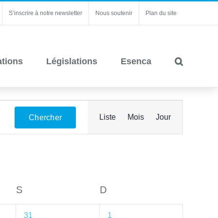
S’inscrire à notre newsletter
Nous soutenir
Plan du site
ations
Législations
Esenca
Navigation
Liste
Mois
Jour
Chercher
de
vues
Évènement
S
SAMEDI
D
DIMANCHE
1
1
31
1