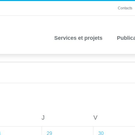
Contacts
Services et projets
Public
ERCREDI
J
JEUDI
V
VENDREDI
1
1
8
29
30