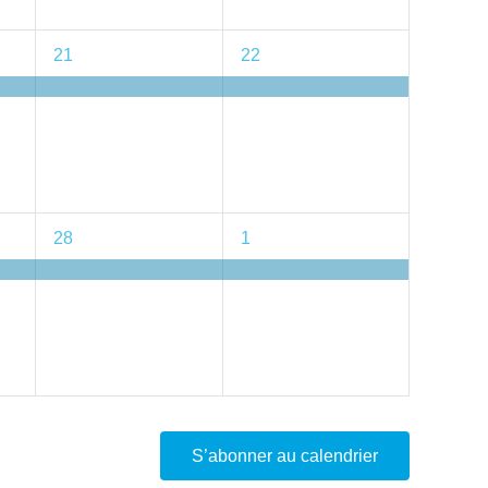
1
1
21
22
évènement,
évènement,
1
1
28
1
évènement,
évènement,
S’abonner au calendrier