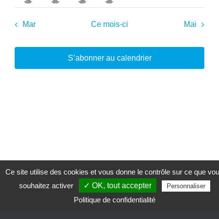
featured
featured
featured
featured
évènement
évènement
évènement
évènement
évènements
évènements
évène
évènements
évènements
évènements
évènements
Mar
Ce mois-ci
Mai
S’abonner au calendrier
Ce site utilise des cookies et vous donne le contrôle sur ce que vo
souhaitez activer
✓ OK, tout accepter
Personnaliser
Politique de confidentialité