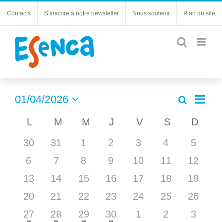
Passer
Contacts
S’inscrire à notre newsletter
Nous soutenir
Plan du site
au
contenu
Évènements
Navi
01/04/2026
Recherche
Recherc
Mois
de
Sélectionnez
et
Calendrier
L
LUNDI
M
MARDI
M
MERCREDI
J
JEUDI
V
VENDREDI
S
SAMEDI
D
DIM
une
vues
navigatio
date.
de
Évèn
0
0
0
0
0
0
0
30
31
1
2
3
4
de
5
Évènements
évènements
évènements
évènements
évènements
évènements
évènements
évène
vues
0
0
0
0
0
0
0
6
7
8
9
10
11
12
Évèneme
évènements
évènements
évènements
évènements
évènements
évènements
évènem
0
0
0
0
0
0
0
13
14
15
16
17
18
19
évènements
évènements
évènements
évènements
évènements
évènements
évènem
0
0
0
0
0
0
0
20
21
22
23
24
25
26
évènements
évènements
évènements
évènements
évènements
évènements
évènem
has
has
has
has
1
1
1
1
0
0
0
27
28
29
30
1
2
3