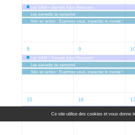
évènements,
évènements,
é
Les SAM – Samedi Ados Mensuels
Mis
Les samedis du sensoriel
Mis
Voix en action : Exprimez-vous, impactez le monde !
en
Mis
en
avant
en
avant
avant
3
3
3
8
9
1
évènements,
évènements,
é
Les SAM – Samedi Ados Mensuels
Mis
Les samedis du sensoriel
Mis
Voix en action : Exprimez-vous, impactez le monde !
en
Mis
en
avant
en
avant
avant
1
1
1
15
16
1
évènement,
évènement,
é
Les SAM – Samedi Ados Mensuels
Mis
Ce site utilise des cookies et vous donne 
en
avant