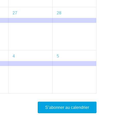
1
1
27
28
évènement,
évènement,
1
1
4
5
évènement,
évènement,
S’abonner au calendrier