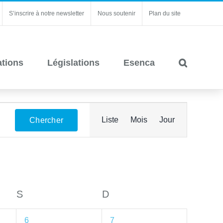
S’inscrire à notre newsletter
Nous soutenir
Plan du site
ations
Législations
Esenca
Navigation
Liste
Mois
Jour
Chercher
de
vues
Évènement
S
SAMEDI
D
DIMANCHE
3
3
6
7