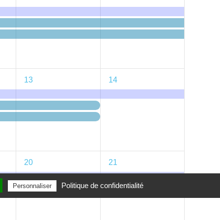
évènements,
évènements,
3
1
13
14
évènements,
évènement,
1
1
20
21
évènement,
évènement,
Politique de confidentialité
Personnaliser