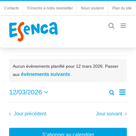
Passer
Contacts
S’inscrire à notre newsletter
Nous soutenir
Plan du site
au
contenu
Évènements
Aucun évènements planifié pour 12 mars 2026. Passer
for
Notice
évènements suivants
aux
.
12
Navi
12/03/2026
Recherche
mars
Recherc
Jour
de
Sélectionnez
et
2026
une
vues
navigatio
date.
Jour précédent
Jour suivant
Évèn
de
vues
Évèneme
S’abonner au calendrier