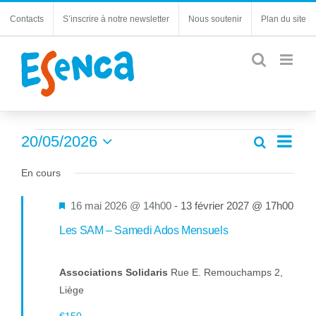
Passer
Contacts
S’inscrire à notre newsletter
Nous soutenir
Plan du site
au
contenu
Évènements
Navi
20/05/2026
Recherche
Recherc
Jour
de
Sélectionnez
for
et
une
En cours
vues
navigatio
20
date.
Évèn
de
Mis
16 mai 2026 @ 14h00
-
13 février 2027 @ 17h00
mai
vues
en
Les SAM – Samedi Ados Mensuels
Évèneme
2026
avant
Associations Solidaris
Rue E. Remouchamps 2,
Liège
€150