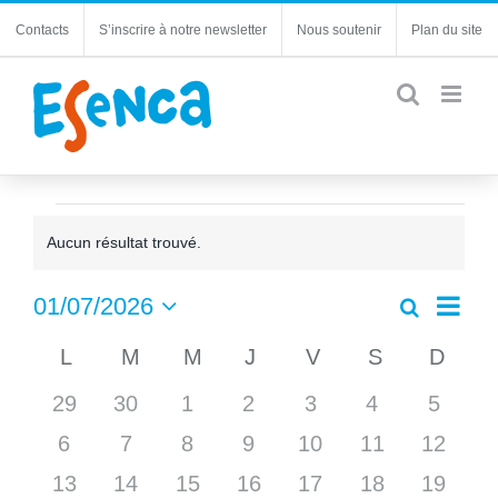
Passer
Contacts
S’inscrire à notre newsletter
Nous soutenir
Plan du site
au
contenu
Évènements
Aucun résultat trouvé.
Notice
Navi
01/07/2026
Recherche
Recherc
Mois
de
Sélectionnez
et
Calendrier
L
LUNDI
M
MARDI
M
MERCREDI
J
JEUDI
V
VENDREDI
S
SAMEDI
D
DIM
une
vues
navigatio
date.
de
Évèn
0
0
0
0
0
0
0
29
30
1
2
3
4
de
5
Évènements
évènements
évènements
évènements
évènements
évènements
évènements
évène
vues
0
0
0
0
0
0
0
6
7
8
9
10
11
12
Évèneme
évènements
évènements
évènements
évènements
évènements
évènements
évènem
0
0
0
0
0
0
0
13
14
15
16
17
18
19