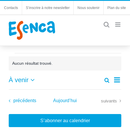
Passer
Contacts
S’inscrire à notre newsletter
Nous soutenir
Plan du site
au
contenu
Évènements
Aucun résultat trouvé.
Notice
Navi
À venir
Recherche
Recherc
Liste
de
Sélectionnez
et
une
vues
navigatio
date.
Évènements
Évènements
précédents
Aujourd’hui
Évèn
suivants
de
vues
Évèneme
S’abonner au calendrier