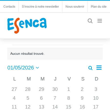
Passer
Contacts
S’inscrire à notre newsletter
Nous soutenir
Plan du site
au
contenu
Évènements
Aucun résultat trouvé.
Notice
Navi
01/05/2026
Recherche
Recherc
Mois
de
Sélectionnez
et
Calendrier
L
LUNDI
M
MARDI
M
MERCREDI
J
JEUDI
V
VENDREDI
S
SAMEDI
D
DIM
une
vues
navigatio
date.
de
Évèn
0
0
0
0
0
0
0
27
28
29
30
1
2
de
3
Évènements
évènements
évènements
évènements
évènements
évènements
évènements
évène
vues
0
0
0
0
0
0
0
4
5
6
7
8
9
10
Évèneme
évènements
évènements
évènements
évènements
évènements
évènements
évènem
0
0
0
0
0
0
0
11
12
13
14
15
16
17