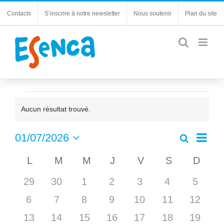
Passer
Contacts
S’inscrire à notre newsletter
Nous soutenir
Plan du site
au
contenu
Évènements
Aucun résultat trouvé.
Notice
Navi
01/07/2026
Recherche
Recherc
Mois
de
Sélectionnez
et
Calendrier
L
LUNDI
M
MARDI
M
MERCREDI
J
JEUDI
V
VENDREDI
S
SAMEDI
D
DIM
une
vues
navigatio
date.
de
Évèn
0
0
0
0
0
0
0
29
30
1
2
3
4
de
5
Évènements
évènements
évènements
évènements
évènements
évènements
évènements
évène
vues
0
0
0
0
0
0
0
6
7
8
9
10
11
12
Évèneme
évènements
évènements
évènements
évènements
évènements
évènements
évènem
0
0
0
0
0
0
0
13
14
15
16
17
18
19