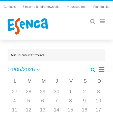
Passer
Contacts
S’inscrire à notre newsletter
Nous soutenir
Plan du site
au
contenu
Évènements
Aucun résultat trouvé.
Notice
Navi
01/05/2026
Recherche
Recherc
Mois
de
Sélectionnez
et
Calendrier
L
LUNDI
M
MARDI
M
MERCREDI
J
JEUDI
V
VENDREDI
S
SAMEDI
D
DIM
une
vues
navigatio
date.
de
Évèn
0
0
0
0
0
0
0
27
28
29
30
1
2
de
3
Évènements
évènements
évènements
évènements
évènements
évènements
évènements
évène
vues
0
0
0
0
0
0
0
4
5
6
7
8
9
10
Évèneme
évènements
évènements
évènements
évènements
évènements
évènements
évènem
0
0
0
0
0
0
0
11
12
13
14
15
16
17