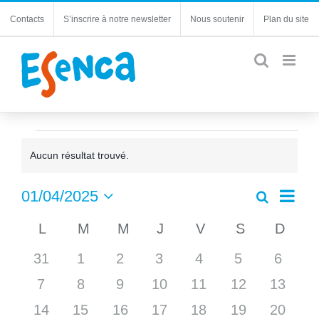
Passer
Contacts
S’inscrire à notre newsletter
Nous soutenir
Plan du site
au
contenu
Évènements
Aucun résultat trouvé.
Notice
Navi
01/04/2025
Recherche
Recherc
Mois
de
Sélectionnez
et
Calendrier
L
LUNDI
M
MARDI
M
MERCREDI
J
JEUDI
V
VENDREDI
S
SAMEDI
D
DIM
une
vues
navigatio
date.
de
Évèn
0
0
0
0
0
0
0
31
1
2
3
4
5
de
6
Évènements
évènements
évènements
évènements
évènements
évènements
évènements
évène
vues
0
0
0
0
0
0
0
7
8
9
10
11
12
13
Évèneme
évènements
évènements
évènements
évènements
évènements
évènements
évènem
0
0
0
0
0
0
0
14
15
16
17
18
19
20