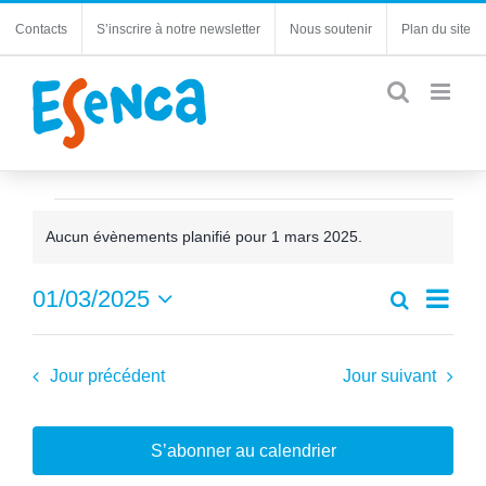
Passer
Contacts
S’inscrire à notre newsletter
Nous soutenir
Plan du site
au
contenu
Évènements
Aucun évènements planifié pour 1 mars 2025.
for
Notice
1
Navi
01/03/2025
Recherche
Recherc
Jour
de
Sélectionnez
mars
et
une
vues
navigatio
2025
date.
Jour précédent
Jour suivant
Évèn
de
vues
Évèneme
S’abonner au calendrier