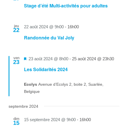
Stage d’été Multi-activités pour adultes
jeu
22 août 2024 @ 9h00
-
16h00
22
Randonnée du Val Joly
ven
Mis
23 août 2024 @ 8h00
-
25 août 2024 @ 23h30
23
en
Les Solidarités 2024
avant
Ecolys
Avenue d’Ecolys 2, boite 2, Suarlée,
Belgique
septembre 2024
dim
15 septembre 2024 @ 9h00
-
16h00
15