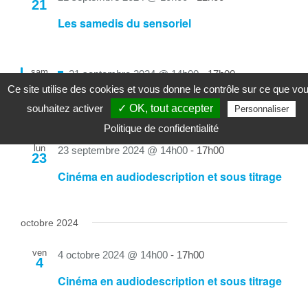
21
Les samedis du sensoriel
sam
Mis
21 septembre 2024 @ 14h00
-
17h00
21
Ce site utilise des cookies et vous donne le contrôle sur ce que vo
en
Les SAM – Samedi Ados Mensuels
souhaitez activer
✓ OK, tout accepter
Personnaliser
avant
Politique de confidentialité
lun
23 septembre 2024 @ 14h00
-
17h00
23
Cinéma en audiodescription et sous titrage
octobre 2024
ven
4 octobre 2024 @ 14h00
-
17h00
4
Cinéma en audiodescription et sous titrage