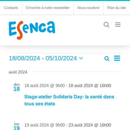
Passer
Contacts
S’inscrire à notre newsletter
Nous soutenir
Plan du site
au
contenu
Évènements
Navi
18/08/2024
 - 
05/10/2024
Recherche
Recherc
Liste
de
Sélectionnez
et
une
vues
août 2024
navigatio
date.
Évèn
de
dim
16 août 2024 @ 9h00
-
18 août 2024 @ 16h00
18
vues
Stage-atelier Solidaris Day: la santé dans
Évèneme
tous ses états
lun
19 août 2024 @ 9h00
-
23 août 2024 @ 16h00
19