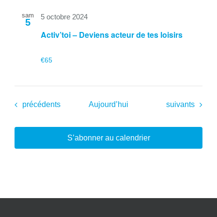
sam
5 octobre 2024
5
Activ’toi – Deviens acteur de tes loisirs
€65
Évènements
Évènements
précédents
Aujourd’hui
suivants
S’abonner au calendrier