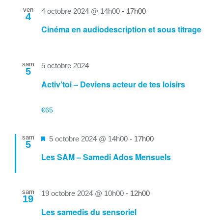
ven
4 octobre 2024 @ 14h00
-
17h00
4
Cinéma en audiodescription et sous titrage
sam
5 octobre 2024
5
Activ’toi – Deviens acteur de tes loisirs
€65
sam
Mis
5 octobre 2024 @ 14h00
-
17h00
5
en
Les SAM – Samedi Ados Mensuels
avant
sam
19 octobre 2024 @ 10h00
-
12h00
19
Les samedis du sensoriel