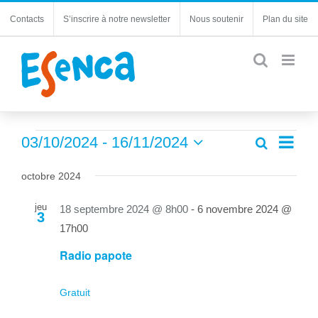
Passer
Contacts
S’inscrire à notre newsletter
Nous soutenir
Plan du site
au
contenu
Évènements
Navi
03/10/2024
 - 
16/11/2024
Recherche
Recherc
Liste
de
Sélectionnez
et
une
vues
octobre 2024
navigatio
date.
Évèn
de
jeu
18 septembre 2024 @ 8h00
-
6 novembre 2024 @
3
vues
17h00
Évèneme
Radio papote
Gratuit