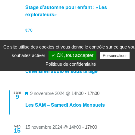
Stage d’automne pour enfant : «Les
explorateurs»
€70
novembre 2024
Ce site utilise des cookies et vous donne le contrôle sur ce que vo
souhaitez activer
✓ OK, tout accepter
Personnaliser
ven
8 novembre 2024 @ 14h00
-
17h00
8
Politique de confidentialité
Cinéma en audio et sous titrage
sam
Mis
9 novembre 2024 @ 14h00
-
17h00
9
en
Les SAM – Samedi Ados Mensuels
avant
ven
15 novembre 2024 @ 14h00
-
17h00
15