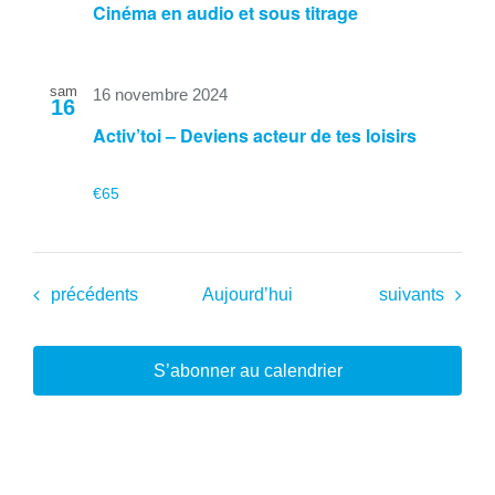
Cinéma en audio et sous titrage
sam
16 novembre 2024
16
Activ’toi – Deviens acteur de tes loisirs
€65
Évènements
Évènements
précédents
Aujourd’hui
suivants
S’abonner au calendrier