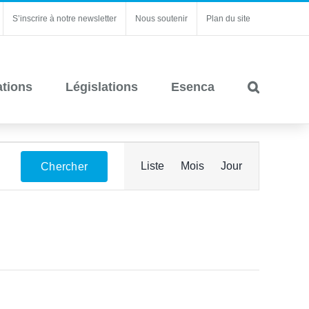
S’inscrire à notre newsletter
Nous soutenir
Plan du site
ations
Législations
Esenca
Navigation
Liste
Mois
Jour
Chercher
de
vues
Évènement