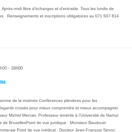
.. Après-midi libre d’échanges et d’entraide. Tous les lundis de
ées Renseignements et inscriptions obligatoires au 071 507 814
9h00
-
16h00
ité
amme de la matinée Conférences plénières pour les
es Regards croisés pour mieux comprendre et mieux accompagner
seur Michel Mercier, Professeur émérite à l’Université de Namur
bre de BruxellesPoint de vue juridique : Monsieur Baudouin
Pommeraie Point de vue médical : Docteur Jean-François Simon,