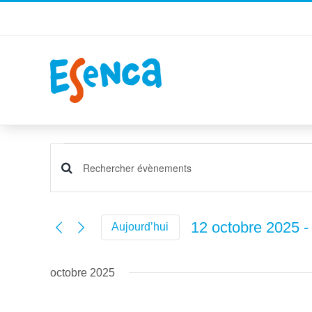
Passer
au
contenu
Évènements
Recherche
Saisir
et
mot-
navigation
clé.
12 octobre 2025
 -
Aujourd’hui
de
Rechercher
Sélectionnez
vues
Évènements
une
par
Évènements
octobre 2025
date.
mot-
clé.