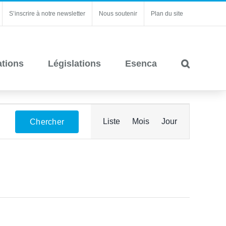
S’inscrire à notre newsletter
Nous soutenir
Plan du site
ations
Législations
Esenca
Navigation
Liste
Mois
Jour
Chercher
de
vues
Évènement