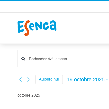
Passer
au
contenu
Évènements
Recherche
Saisir
et
mot-
navigation
clé.
19 octobre 2025
 -
Aujourd’hui
de
Rechercher
Sélectionnez
vues
Évènements
une
par
Évènements
octobre 2025
date.
mot-
clé.