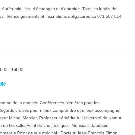
.. Après-midi libre d’échanges et d’entraide. Tous les lundis de
ées Renseignements et inscriptions obligatoires au 071 507 814
9h00
-
16h00
ité
amme de la matinée Conférences plénières pour les
es Regards croisés pour mieux comprendre et mieux accompagner
seur Michel Mercier, Professeur émérite à l’Université de Namur
bre de BruxellesPoint de vue juridique : Monsieur Baudouin
Pommeraie Point de vue médical : Docteur Jean-François Simon,