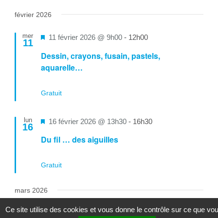
février 2026
mer
Mis
11 février 2026 @ 9h00
-
12h00
11
en
Dessin, crayons, fusain, pastels,
avant
aquarelle…
Gratuit
lun
Mis
16 février 2026 @ 13h30
-
16h30
16
en
Du fil … des aiguilles
avant
Gratuit
mars 2026
Ce site utilise des cookies et vous donne le contrôle sur ce que vo
mar
Mis
10 mars 2026 @ 9h00
-
16h00