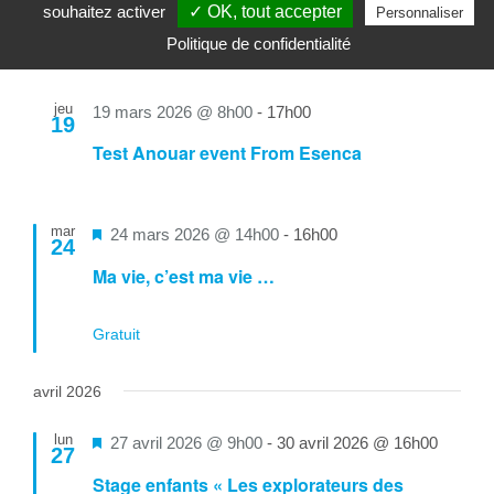
10
souhaitez activer
✓ OK, tout accepter
Personnaliser
en
Colloque : Handicap et parentalité
Politique de confidentialité
avant
jeu
19 mars 2026 @ 8h00
-
17h00
19
Test Anouar event From Esenca
mar
Mis
24 mars 2026 @ 14h00
-
16h00
24
en
Ma vie, c’est ma vie …
avant
Gratuit
avril 2026
lun
Mis
27 avril 2026 @ 9h00
-
30 avril 2026 @ 16h00
27
en
Stage enfants « Les explorateurs des