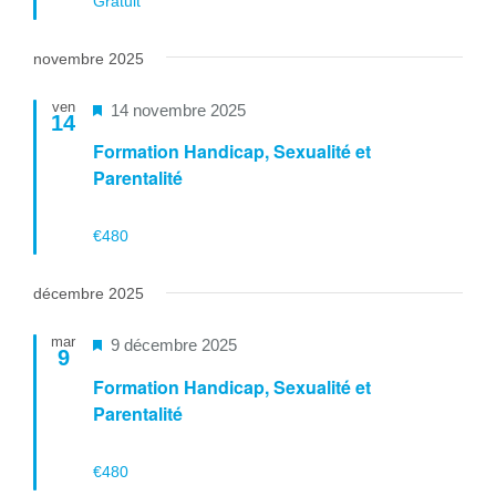
Gratuit
novembre 2025
ven
Mis
14 novembre 2025
14
en
Formation Handicap, Sexualité et
avant
Parentalité
€480
décembre 2025
mar
Mis
9 décembre 2025
9
en
Formation Handicap, Sexualité et
avant
Parentalité
€480