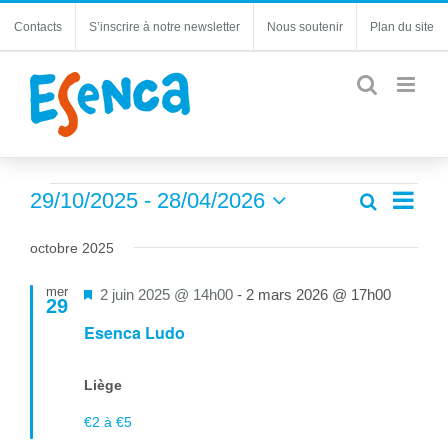
Passer
Contacts
S’inscrire à notre newsletter
Nous soutenir
Plan du site
au
contenu
Évènements
Navi
29/10/2025
 - 
28/04/2026
Recherche
Recherc
Liste
de
Sélectionnez
et
une
vues
octobre 2025
navigatio
date.
Évèn
de
mer
Mis
2 juin 2025 @ 14h00
-
2 mars 2026 @ 17h00
29
vues
en
Esenca Ludo
Évèneme
avant
Liège
€2 à €5