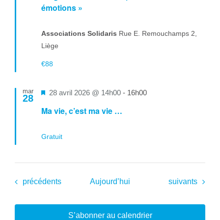
avant
émotions »
Associations Solidaris
Rue E. Remouchamps 2,
Liège
€88
mar
Mis
28 avril 2026 @ 14h00
-
16h00
28
en
Ma vie, c’est ma vie …
avant
Gratuit
Évènements
Évènements
précédents
Aujourd’hui
suivants
S’abonner au calendrier