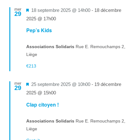
mer
Mis
18 septembre 2025 @ 14h00
-
18 décembre
29
en
2025 @ 17h00
avant
Pep’s Kids
Associations Solidaris
Rue E. Remouchamps 2,
Liège
€213
mer
Mis
25 septembre 2025 @ 10h00
-
19 décembre
29
en
2025 @ 15h00
avant
Clap citoyen !
Associations Solidaris
Rue E. Remouchamps 2,
Liège