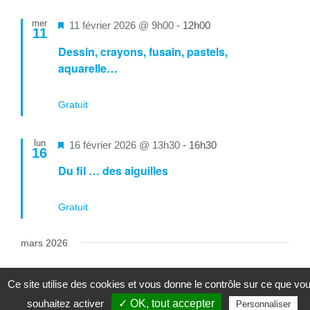
mer
Mis
11 février 2026 @ 9h00
-
12h00
11
en
Dessin, crayons, fusain, pastels,
avant
aquarelle…
Gratuit
lun
Mis
16 février 2026 @ 13h30
-
16h30
16
en
Du fil … des aiguilles
avant
Gratuit
mars 2026
mar
Mis
10 mars 2026 @ 9h00
-
16h00
10
Ce site utilise des cookies et vous donne le contrôle sur ce que vo
en
Colloque : Handicap et parentalité
souhaitez activer
✓ OK, tout accepter
Personnaliser