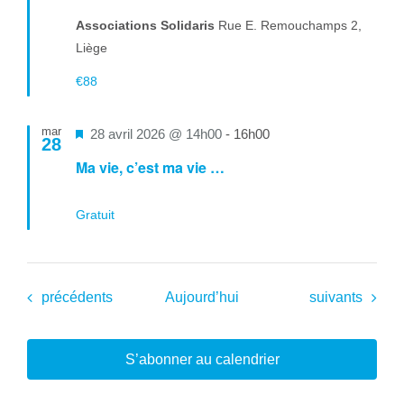
Associations Solidaris
Rue E. Remouchamps 2,
Liège
€88
mar
Mis
28 avril 2026 @ 14h00
-
16h00
28
en
Ma vie, c’est ma vie …
avant
Gratuit
Évènements
Évènements
précédents
Aujourd’hui
suivants
S’abonner au calendrier