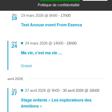
avant
Politique de confidentialité
jeu
19 mars 2026 @ 8h00
-
17h00
19
Test Anouar event From Esenca
mar
Mis
24 mars 2026 @ 14h00
-
16h00
24
en
Ma vie, c’est ma vie …
avant
Gratuit
avril 2026
lun
Mis
27 avril 2026 @ 9h00
-
30 avril 2026 @ 16h00
27
en
Stage enfants « Les explorateurs des
avant
émotions »