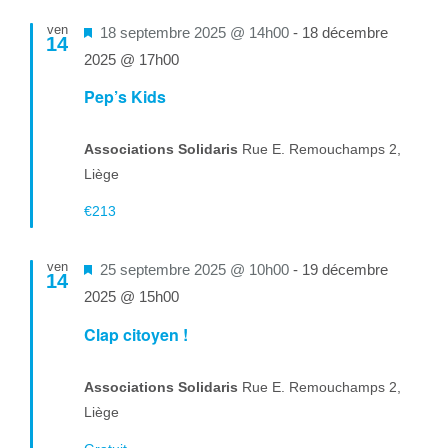
ven
Mis
18 septembre 2025 @ 14h00
-
18 décembre
14
en
2025 @ 17h00
avant
Pep’s Kids
Associations Solidaris
Rue E. Remouchamps 2,
Liège
€213
ven
Mis
25 septembre 2025 @ 10h00
-
19 décembre
14
en
2025 @ 15h00
avant
Clap citoyen !
Associations Solidaris
Rue E. Remouchamps 2,
Liège