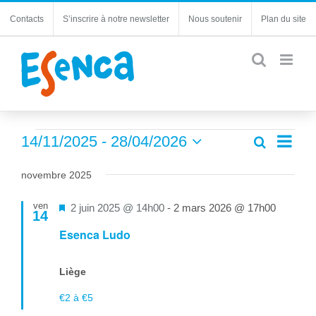
Passer
Contacts
S’inscrire à notre newsletter
Nous soutenir
Plan du site
au
contenu
Évènements
Navi
14/11/2025
 - 
28/04/2026
Recherche
Recherc
Liste
de
Sélectionnez
et
une
vues
novembre 2025
navigatio
date.
Évèn
de
ven
Mis
2 juin 2025 @ 14h00
-
2 mars 2026 @ 17h00
14
vues
en
Esenca Ludo
Évèneme
avant
Liège
€2 à €5