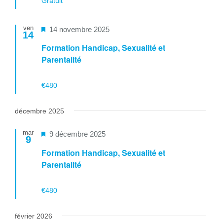
Gratuit
ven
Mis
14 novembre 2025
14
en
Formation Handicap, Sexualité et
avant
Parentalité
€480
décembre 2025
mar
Mis
9 décembre 2025
9
en
Formation Handicap, Sexualité et
avant
Parentalité
€480
février 2026