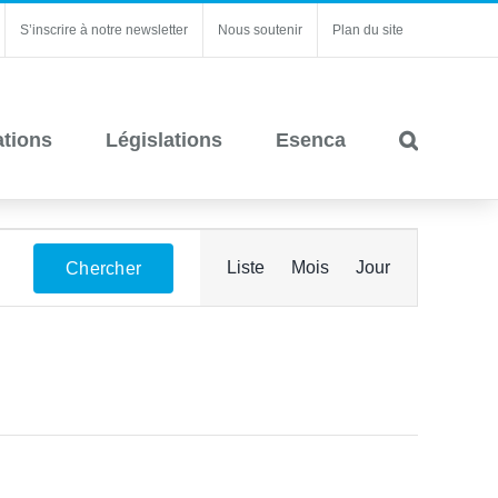
S’inscrire à notre newsletter
Nous soutenir
Plan du site
ations
Législations
Esenca
Navigation
Liste
Mois
Jour
Chercher
de
vues
Évènement