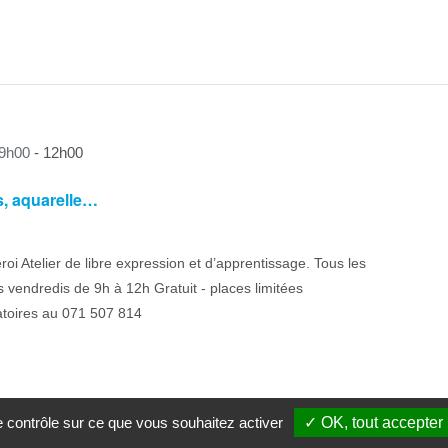
 9h00
-
12h00
ls, aquarelle…
eroi Atelier de libre expression et d’apprentissage. Tous les
 vendredis de 9h à 12h Gratuit - places limitées
atoires au 071 507 814
le contrôle sur ce que vous souhaitez activer
✓ OK, tout accepter
 13h30
-
16h30