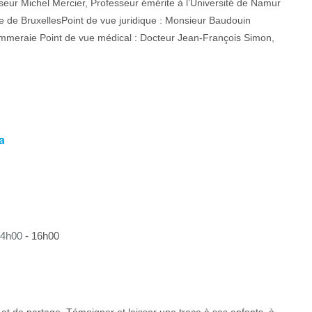
seur Michel Mercier, Professeur émérite à l’Université de Namur
bre de BruxellesPoint de vue juridique : Monsieur Baudouin
Pommeraie Point de vue médical : Docteur Jean-François Simon,
a
14h00
-
16h00