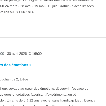
de et de partage. Témoigner et laisser une trace à ses enfants, à
6h 24 mars - 28 avril - 19 mai - 16 juin Gratuit - places limitées
atoires au 071 507 814
h00
-
30 avril 2026 @ 16h00
rs des émotions »
ouchamps 2, Liège
lleux voyage au cœur des émotions, découvrir, l’espace de
diques et créatives favorisant l’expérimentation et
cible : Enfants de 5 à 12 ans avec et sans handicap Lieu : Esenca