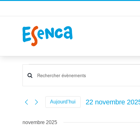
Passer
au
contenu
Évènements
Recherche
Saisir
et
mot-
navigation
clé.
22 novembre 202
Aujourd’hui
de
Rechercher
Sélectionnez
vues
Évènements
une
par
Évènements
novembre 2025
date.
mot-
clé.