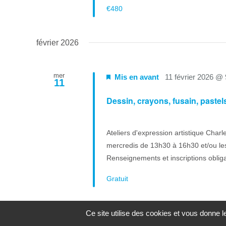
€480
février 2026
mer
Mis en avant
11 février 2026 @
11
Dessin, crayons, fusain, paste
Ateliers d'expression artistique Charl
mercredis de 13h30 à 16h30 et/ou les
Renseignements et inscriptions oblig
Gratuit
Ce site utilise des cookies et vous donne 
lun
Mis en avant
16 février 2026 @
16