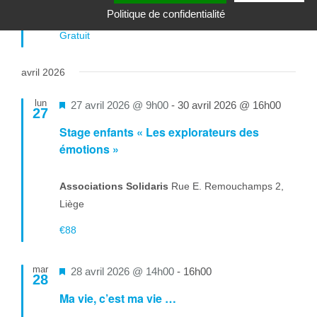
avant
Politique de confidentialité
Gratuit
avril 2026
lun
Mis
27 avril 2026 @ 9h00
-
30 avril 2026 @ 16h00
27
en
Stage enfants « Les explorateurs des
avant
émotions »
Associations Solidaris
Rue E. Remouchamps 2,
Liège
€88
mar
Mis
28 avril 2026 @ 14h00
-
16h00
28
en
Ma vie, c’est ma vie …
avant