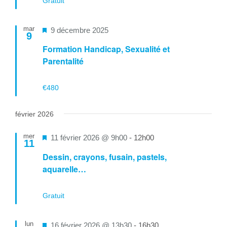
Gratuit
mar
Mis
9 décembre 2025
9
en
Formation Handicap, Sexualité et
avant
Parentalité
€480
février 2026
mer
Mis
11 février 2026 @ 9h00
-
12h00
11
en
Dessin, crayons, fusain, pastels,
avant
aquarelle…
Gratuit
lun
Mis
16 février 2026 @ 13h30
-
16h30