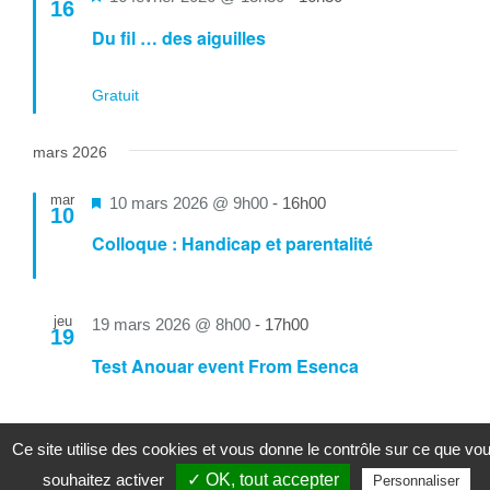
16
en
Du fil … des aiguilles
avant
Gratuit
mars 2026
mar
Mis
10 mars 2026 @ 9h00
-
16h00
10
en
Colloque : Handicap et parentalité
avant
jeu
19 mars 2026 @ 8h00
-
17h00
19
Test Anouar event From Esenca
mar
Mis
24 mars 2026 @ 14h00
-
16h00
Ce site utilise des cookies et vous donne le contrôle sur ce que vo
24
en
souhaitez activer
✓ OK, tout accepter
Personnaliser
Ma vie, c’est ma vie …