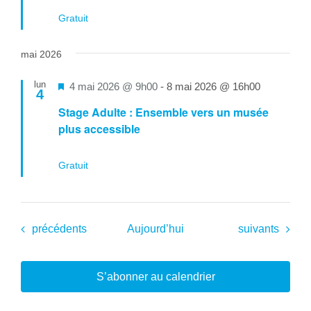
Gratuit
mai 2026
lun
Mis
4 mai 2026 @ 9h00
-
8 mai 2026 @ 16h00
4
en
Stage Adulte : Ensemble vers un musée
avant
plus accessible
Gratuit
Évènements
Évènements
précédents
Aujourd’hui
suivants
S’abonner au calendrier