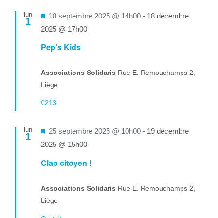
lun
Mis
18 septembre 2025 @ 14h00
-
18 décembre
1
en
2025 @ 17h00
avant
Pep’s Kids
Associations Solidaris
Rue E. Remouchamps 2,
Liège
€213
lun
Mis
25 septembre 2025 @ 10h00
-
19 décembre
1
en
2025 @ 15h00
avant
Clap citoyen !
Associations Solidaris
Rue E. Remouchamps 2,
Liège