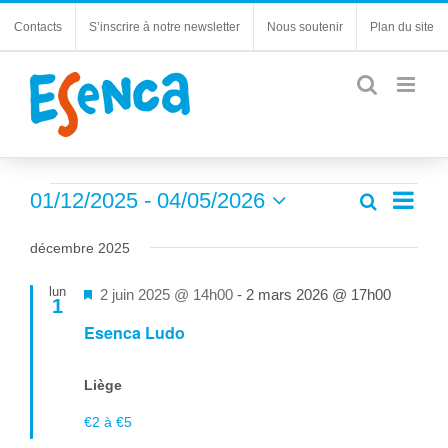
Passer
Contacts
S’inscrire à notre newsletter
Nous soutenir
Plan du site
au
contenu
Évènements
Navi
01/12/2025
 - 
04/05/2026
Recherche
Recherc
Liste
de
Sélectionnez
et
une
vues
décembre 2025
navigatio
date.
Évèn
de
lun
Mis
2 juin 2025 @ 14h00
-
2 mars 2026 @ 17h00
1
vues
en
Esenca Ludo
Évèneme
avant
Liège
€2 à €5