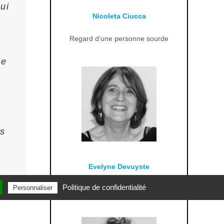
ui
Nicoleta Ciucca
Regard d’une personne sourde
le
s
us
Evelyne Devuyste
Politique de confidentialité
Personnaliser
Conteuse signeuse