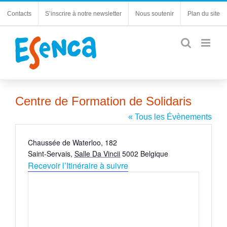
Passer
Contacts
S’inscrire à notre newsletter
Nous soutenir
Plan du site
au
contenu
Centre de Formation de Solidaris
« Tous les Évènements
Adresse
Chaussée de Waterloo, 182
Saint-Servais
,
Salle Da Vincii
5002
Belgique
Recevoir l’Itinéraire à suivre