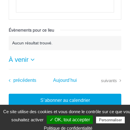
Évènements pour ce lieu
Aucun résultat trouvé.
Notice
À venir
Sélectionnez
une
date.
Évènements
Évènements
précédents
Aujourd’hui
suivants
S’abonner au calendrier
Ce site utilise des cookies et vous donne le contrôle sur ce que vo
souhaitez activer
✓ OK, tout accepter
Personnaliser
Politique de confidentialité