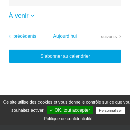
Notice
À venir
Sélectionnez
une
date.
Évènements
Évènements
précédents
Aujourd’hui
suivants
S’abonner au calendrier
Ce site utilise des cookies et vous donne le contrôle sur ce que vo
souhaitez activer
✓ OK, tout accepter
Personnaliser
Politique de confidentialité