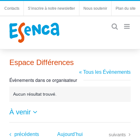
Passer
Contacts
S’inscrire à notre newsletter
Nous soutenir
Plan du site
au
contenu
Espace Différences
« Tous les Évènements
Évènements dans ce organisateur
Aucun résultat trouvé.
Notice
À venir
Sélectionnez
une
date.
Évènements
Évènements
précédents
Aujourd’hui
suivants