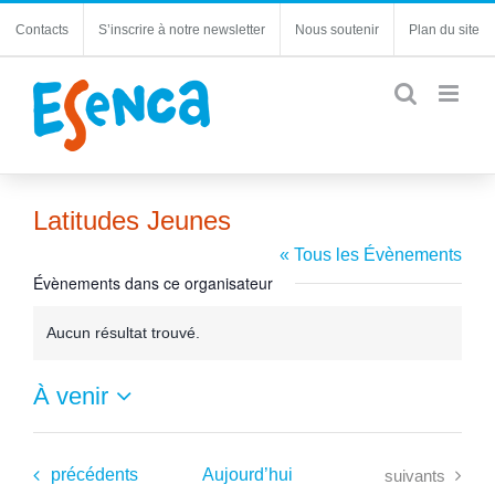
Passer
Contacts
S’inscrire à notre newsletter
Nous soutenir
Plan du site
au
contenu
Latitudes Jeunes
« Tous les Évènements
Évènements dans ce organisateur
Aucun résultat trouvé.
Notice
À venir
Sélectionnez
une
date.
Évènements
Évènements
précédents
Aujourd’hui
suivants