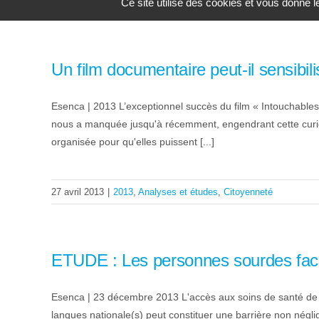
27 septembre 2013
|
2013
,
Analyses et études
,
Famille
Ce site utilise des cookies et vous donne 
Un film documentaire peut-il sensibili
Esenca | 2013 L’exceptionnel succès du film « Intouchables 
nous a manquée jusqu'à récemment, engendrant cette curios
organisée pour qu'elles puissent [...]
27 avril 2013
|
2013
,
Analyses et études
,
Citoyenneté
ETUDE : Les personnes sourdes face
Esenca | 23 décembre 2013 L'accès aux soins de santé de q
langues nationale(s) peut constituer une barrière non négl