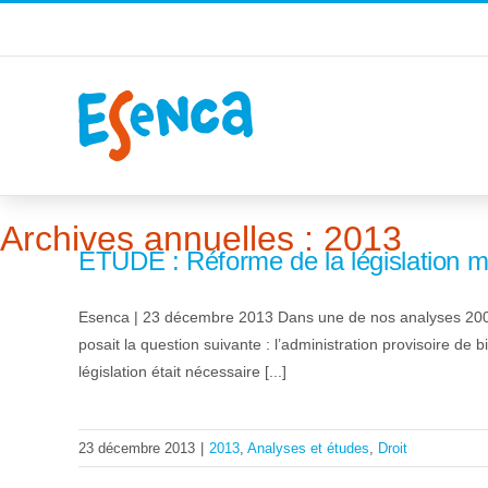
Passer
au
contenu
Accueil
2013
Archives annuelles :
2013
ETUDE : Réforme de la législation mo
Esenca | 23 décembre 2013 Dans une de nos analyses 2007 : «
posait la question suivante : l’administration provisoire 
législation était nécessaire [...]
23 décembre 2013
|
2013
,
Analyses et études
,
Droit