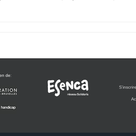
en de:
S’inscrir
Ac