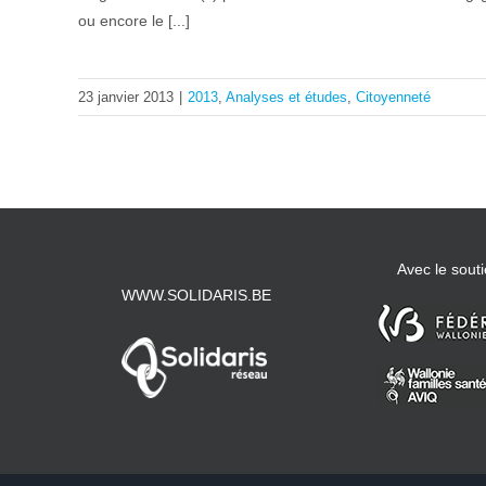
ou encore le [...]
23 janvier 2013
|
2013
,
Analyses et études
,
Citoyenneté
Avec le souti
WWW.SOLIDARIS.BE