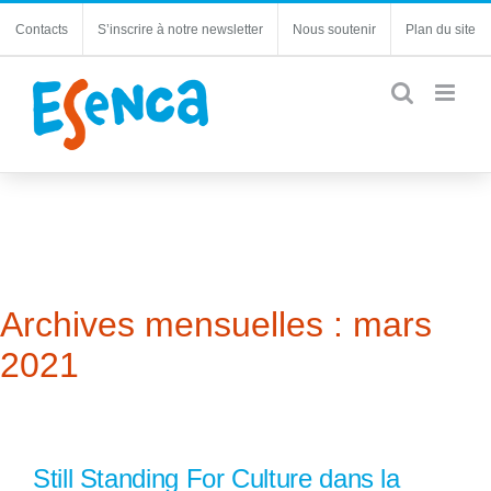
Passer
Contacts
S’inscrire à notre newsletter
Nous soutenir
Plan du site
au
contenu
Archives mensuelles :
mars
2021
Still Standing For Culture dans la