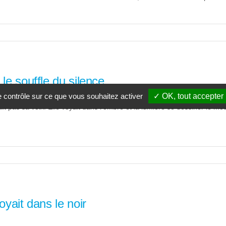
le souffle du silence
le contrôle sur ce que vous souhaitez activer
✓ OK, tout accepter
ait pas sa voix. Elle voyait dans l’ombre et la lumière se dessiner le mo
oyait dans le noir