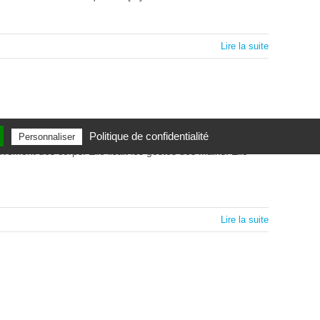
Lire la suite
Politique de confidentialité
Personnaliser
uvement des corps. Elle lisait les gestes des mains. Elle
Lire la suite