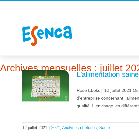
Passer
au
contenu
Accueil
2021
juillet
Archives mensuelles :
juillet 2
L’alimentation saine 
Rose Eboko| 12 juillet 2021 Ou 
d’entreprise concernant l’alime
qualité. Il envisage les différents
12 juillet 2021
|
2021
,
Analyses et études
,
Santé