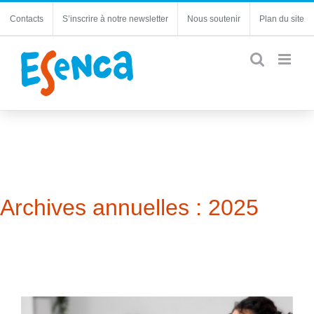
Passer
Contacts
S’inscrire à notre newsletter
Nous soutenir
Plan du site
au
contenu
Archives annuelles :
2025