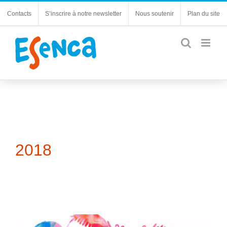
Passer
Contacts
S’inscrire à notre newsletter
Nous soutenir
Plan du site
au
contenu
2018